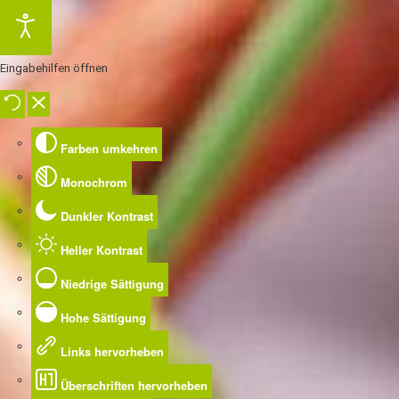
Eingabehilfen öffnen
Farben umkehren
Monochrom
Dunkler Kontrast
Heller Kontrast
Niedrige Sättigung
Hohe Sättigung
Links hervorheben
Überschriften hervorheben