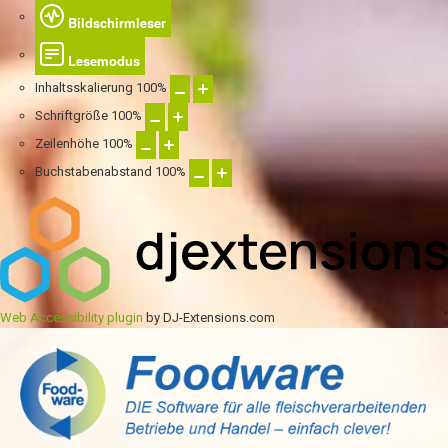
Bildschirmleser
Lesemodus
Inhaltsskalierung
100
%
Schriftgröße
100
%
Zeilenhöhe
100
%
Buchstabenabstand
100
%
Web Accessibility plugin
by DJ-Extensions.com