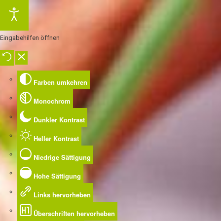
Eingabehilfen öffnen
Farben umkehren
Monochrom
Dunkler Kontrast
Heller Kontrast
Niedrige Sättigung
Hohe Sättigung
Links hervorheben
Überschriften hervorheben