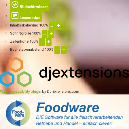
Bildschirmleser
Lesemodus
Inhaltsskalierung
100
%
Schriftgröße
100
%
Zeilenhöhe
100
%
Buchstabenabstand
100
%
Web Accessibility plugin
by DJ-Extensions.com